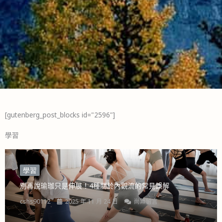
[gutenberg_post_blocks id="2596"]
學習
學習
別再說瑜珈只是伸展！4種關於內觀流的常見誤解
cshs90112
2025 年 11 月 24 日
尚無留言