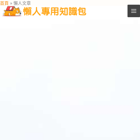
首頁
懶人文章
跳
至
主
要
內
容