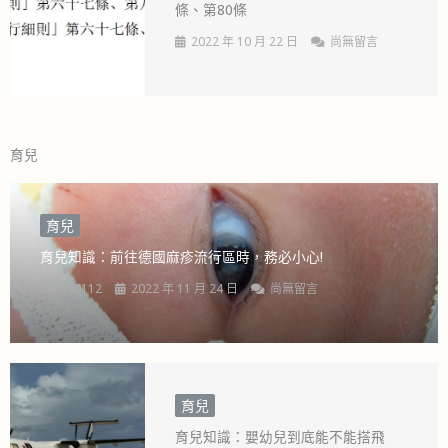
條、第80條
2022 年 10 月 22 日
尚無留言
育兒
育兒
育兒知識：前往德國麻疹流行區時，務必小心!
cshs90112
2022 年 11 月 24 日
尚無留言
育兒
育兒知識：嬰幼兒到底能不能搭飛