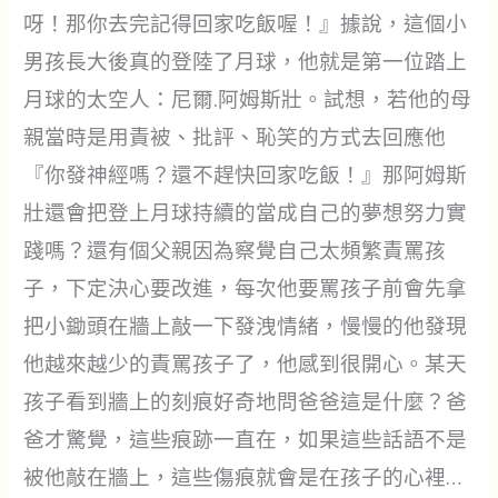
呀！那你去完記得回家吃飯喔！』據說，這個小
男孩長大後真的登陸了月球，他就是第一位踏上
月球的太空人：尼爾.阿姆斯壯。試想，若他的母
親當時是用責被、批評、恥笑的方式去回應他
『你發神經嗎？還不趕快回家吃飯！』那阿姆斯
壯還會把登上月球持續的當成自己的夢想努力實
踐嗎？還有個父親因為察覺自己太頻繁責罵孩
子，下定決心要改進，每次他要罵孩子前會先拿
把小鋤頭在牆上敲一下發洩情緒，慢慢的他發現
他越來越少的責罵孩子了，他感到很開心。某天
孩子看到牆上的刻痕好奇地問爸爸這是什麼？爸
爸才驚覺，這些痕跡一直在，如果這些話語不是
被他敲在牆上，這些傷痕就會是在孩子的心裡…