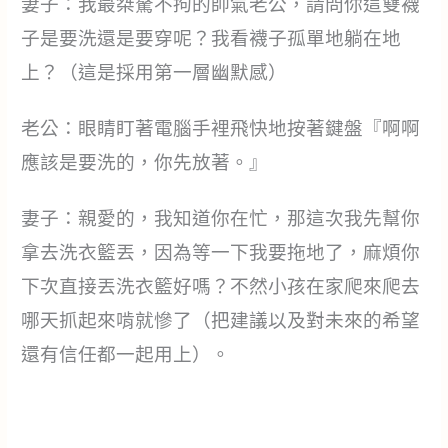
妻子：我最桀驁不拘的帥氣老公，請問你這雙襪
子是要洗還是要穿呢？我看襪子孤單地躺在地
上？（這是採用第一層幽默感）
老公：眼睛盯著電腦手裡飛快地按著鍵盤『啊啊
應該是要洗的，你先放著。』
妻子：親愛的，我知道你在忙，那這次我先幫你
拿去洗衣籃丟，因為等一下我要拖地了，麻煩你
下次直接丟洗衣籃好嗎？不然小孩在家爬來爬去
哪天抓起來啃就慘了（把建議以及對未來的希望
還有信任都一起用上）。