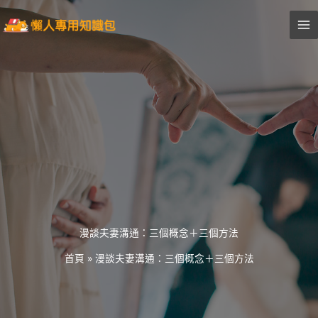
跳
至
主
要
內
容
漫談夫妻溝通：三個概念＋三個方法
首頁
»
漫談夫妻溝通：三個概念＋三個方法