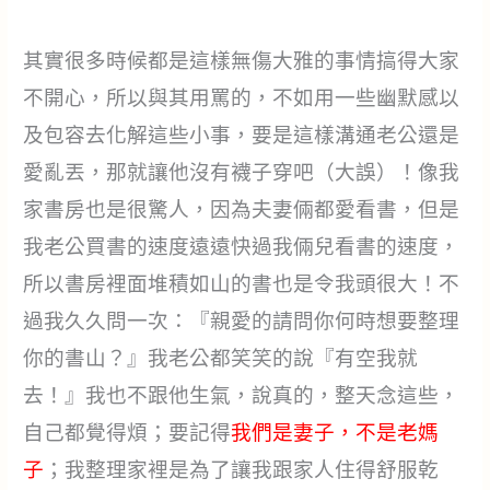
其實很多時候都是這樣無傷大雅的事情搞得大家
不開心，所以與其用罵的，不如用一些幽默感以
及包容去化解這些小事，要是這樣溝通老公還是
愛亂丟，那就讓他沒有襪子穿吧（大誤）！像我
家書房也是很驚人，因為夫妻倆都愛看書，但是
我老公買書的速度遠遠快過我倆兒看書的速度，
所以書房裡面堆積如山的書也是令我頭很大！不
過我久久問一次：『親愛的請問你何時想要整理
你的書山？』我老公都笑笑的說『有空我就
去！』我也不跟他生氣，說真的，整天念這些，
自己都覺得煩；要記得
我們是妻子，不是老媽
子
；我整理家裡是為了讓我跟家人住得舒服乾