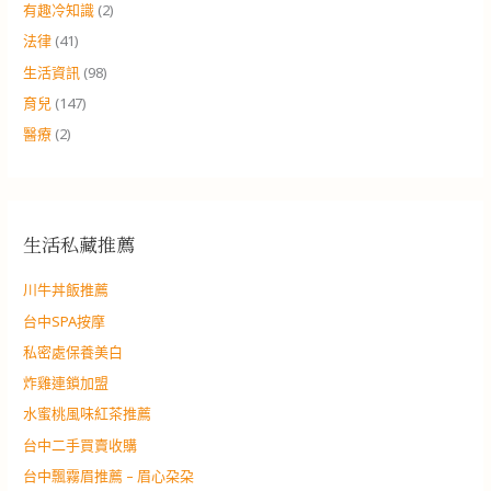
有趣冷知識
(2)
法律
(41)
生活資訊
(98)
育兒
(147)
醫療
(2)
生活私藏推薦
川牛丼飯推薦
台中SPA按摩
私密處保養美白
炸雞連鎖加盟
水蜜桃風味紅茶推薦
台中二手買賣收購
台中飄霧眉推薦 – 眉心朶朶