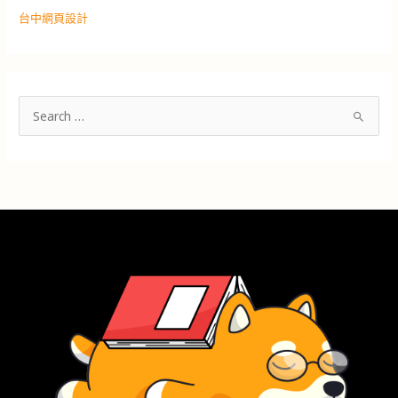
台中網頁設計
搜
尋
關
鍵
字
: