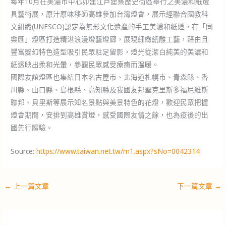
每年10月在美濃市中心卯建江戶建築歷史街區舉行之美濃和紙燈
具藝術展，原汁原味移師高雄參加台灣燈會，展示經聯合國教科
文組織(UNESCO)認定為無形文化遺產的手工美濃和紙燈，在「同
樂匯」燈區打造精湛浪漫燈藝燈廊，展現細緻紙雕工藝，藉由且
豐富變幻特色造型吸引民眾駐足留影，燈光從潔白純美的美濃和
紙透映出柔和光暈，參觀民眾感受療癒而溫暖。
國際友誼燈區也集結日本名古屋市、北海道札幌市、青森縣、香
川縣、山口縣、島根縣、高知縣及我國友邦聖克里斯多福尼維斯
聯邦、貝里斯等展示知名景點與美景特色的花燈，歡迎民眾把握
燈會期間，安排到高雄賞燈，感受國際友情之餘，也為疫後的出
國先行體驗。
Source:
https://www.taiwan.net.tw/m1.aspx?sNo=0042314
←
上一篇文章
下一篇文章
→