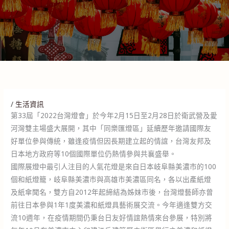
/
生活資訊
第33屆「2022台灣燈會」於今年2月15日至2月28日於衛武營及愛
河灣雙主場盛大展開，其中「同樂匯燈區」延續歷年邀請國際友
好單位參與傳統，雖逢疫情但因長期建立起的情誼，台灣友邦及
日本地方政府等10個國際單位仍熱情參與共襄盛舉。
國際展燈中最引人注目的人氣花燈是來自日本岐阜縣美濃市的100
個和紙燈籠，岐阜縣美濃市與高雄市美濃區同名，各以出產紙燈
及紙傘聞名，雙方自2012年起締結為姊妹市後，台灣燈藝師亦曾
前往日本參與1年1度美濃和紙燈具藝術展交流。今年適逢雙方交
流10週年，在疫情期間仍秉台日友好情誼熱情來台參展，特別將