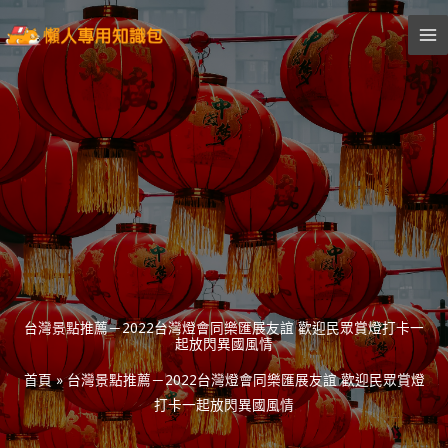
跳
至
主
要
內
容
台灣景點推薦－2022台灣燈會同樂匯展友誼 歡迎民眾賞燈打卡一
起放閃異國風情
首頁
»
台灣景點推薦－2022台灣燈會同樂匯展友誼 歡迎民眾賞燈
打卡一起放閃異國風情