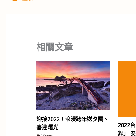
相關文章
迎接2022！浪漫跨年送夕陽、
202
喜迎曙光
舞」 