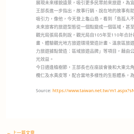
展現未來樣貌遠景，吸引更多民眾前來旅遊，為
王部長進一步指出，故事行銷、說在地的故事有
吸引力，像他，今天登上龜山島，看到「島孤人
未來旅客的旅遊型態從一個點變成一個區域，甚
觀光局張局長則說，觀光局自105年至110年
畫、體驗觀光地方旅遊環境營造計畫、溫泉區旅
力旅遊據點營造：區域旅遊品牌」等項目，藉由
光效益。
今日適逢植樹節，王部長也在座談會後和大東北
欖仁及水黃皮等，配合當地多樣性的生態體系，
Source:
https://www.taiwan.net.tw/m1.aspx?
←
上一篇文章