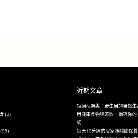
近期文章
拒絕框架美：野生眉的自然生
識
(2)
用健康食物與茶飲，構築你的
網
(98)
每天10分鐘的居家髖關節保