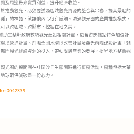
宜蘭及周邊帶來實質利益，提升經濟收益。
助於推動觀光，必須要透過區域觀光資源的整合與串聯，提高景點的
不孤」的標語，就讓他內心很有感觸。透過觀光圈的產業推動模式，
至可以跨區域、跨縣市，挖掘在地之美。
合計補助宜蘭縣政府數項觀光建設相關計畫，包含遊憩據點特色加值計
遊環境營造計畫、前瞻全國水環境改善計畫及觀光前瞻建設計畫「魅
公部門觀光建設資源的投入，帶動周邊產業的發展，提昇地方整體觀
角觀光圈的顧問團在壯圍沙丘生態園區進行植樹活動，樹種包括大葉
為地球環保減碳盡一份心力。
sNo=0042339