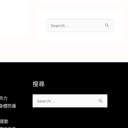
搜
尋
關
鍵
字
:
搜尋
命力
搜
身體防護
尋
關
養運動
鍵