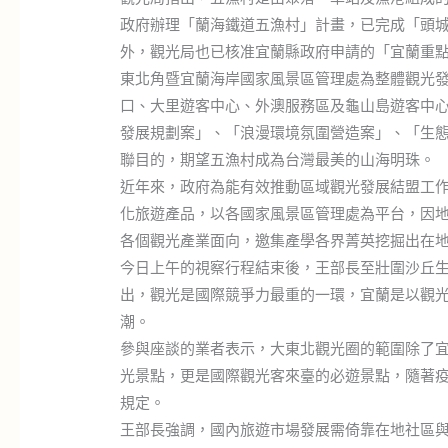
政府辦理「蘭海鐵道五漁村」計畫，已完成「頭
外，觀光局也已核准宜蘭縣政府申請的「宜蘭重
東北角暨宜蘭海岸國家風景區管理處為整體觀光
口、大里遊客中心、外澳服務區及龜山島遊客中
發展規劃案」、「浪漫環境氛圍營造案」、「生
聯目的，期望五漁村成為台灣最美的山海明珠。
近年來，政府為能有效推動區域觀光發展結盟工
化旅遊產品，以各國家風景區管理處為平台，因
各個觀光產業面向，邀集產學各界菁英挖掘出在
今日上午的視察行程結束後，王部長至壯圍沙丘生
出，觀光是國際競爭力最重的一環，宜蘭是以觀
潮。
參與座談的業者表示，大東北觀光圈的範圍除了
光景點，更是國際觀光客來臺的必遊景點，隨著
規定。
王部長強調，國內旅遊市場發展需倚靠在地社區