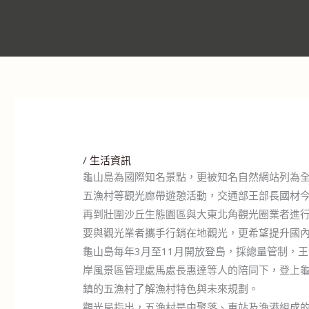
/
生活資訊
龜山島為國際知名景點，更被知名自然網站列為
五漁村等觀光廊帶遊憩活動，交通部王部長國材今
再到壯圍沙丘生態園區與大東北角觀光圈業者進
要與觀光業者攜手行銷在地觀光，更希望提升國
龜山島每年3月至11月開放登島，採總量管制，
岸風景區管理處馬處長惠達等人的陪同下，登上
鎮的五漁村了解漁村特色與未來規劃。
觀光局指出，五漁村是由聚落、車站及漁港組成