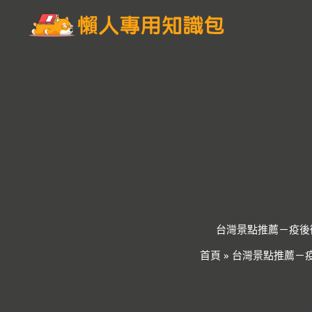
跳
至
主
要
內
容
台灣景點推薦－疫後
首頁
»
台灣景點推薦－