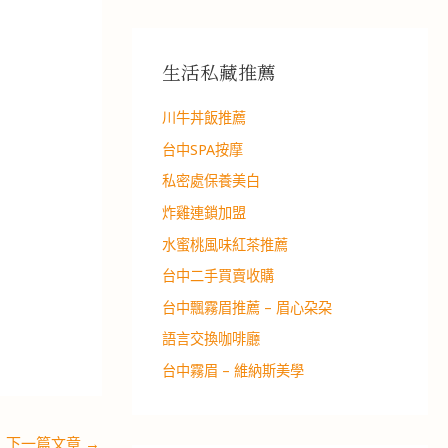
生活私藏推薦
川牛丼飯推薦
台中SPA按摩
私密處保養美白
炸雞連鎖加盟
水蜜桃風味紅茶推薦
台中二手買賣收購
台中飄霧眉推薦 – 眉心朶朶
語言交換咖啡廳
台中霧眉 – 維納斯美學
下一篇文章
→