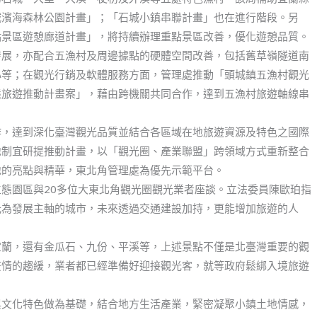
城濱海森林公園計畫」；「石城小鎮串聯計畫」也在進行階段。另
點景區遊憩廊道計畫」，將持續辦理重點景區改善，優化遊憩品質。
發展，亦配合五漁村及周邊據點的硬體空間改善，包括舊草嶺隧道南
心等；在觀光行銷及軟體服務方面，管理處推動「頭城鎮五漁村觀光
態旅遊推動計畫案」，藉由跨機關共同合作，達到五漁村旅遊軸線串
作，達到深化臺灣觀光品質並結合各區域在地旅遊資源及特色之國際
地制宜研提推動計畫，以「觀光圈、產業聯盟」跨領域方式重新整合
地的亮點與精華，東北角管理處為優先示範平台。
態園區與20多位大東北角觀光圈觀光業者座談。立法委員陳歐珀指
光為發展主軸的城市，未來透過交通建設加持，更能增加旅遊的人
宜蘭，還有金瓜石、九份、平溪等，上述景點不僅是北臺灣重要的觀
疫情的趨緩，業者都已經準備好迎接觀光客，就等政府鬆綁入境旅遊
與文化特色做為基礎，結合地方生活產業，緊密凝聚小鎮土地情感，