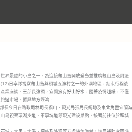
全世界最酷的小島之一，為迎接龜山島開放登島並推廣龜山島及周邊
(12)日率隊視察龜山島與頭城五漁村之一的外澳地區，結束行程後
行產業座談，王部長強調，宜蘭擁有好山好水，隨著疫情趨緩，不僅
內旅遊市場，振興地方經濟。
王部長今日在路政司林司長福山、觀光局張局長錫聰及東北角暨宜蘭
龜山島視察環湖步道、軍事坑道等觀光建設景點，接著前往位於頭城
的石城、大里、大溪、梗枋及外澳等五處特色漁村。該局補助宜蘭縣