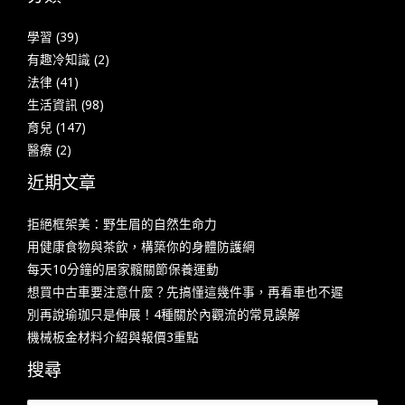
學習
(39)
有趣冷知識
(2)
法律
(41)
生活資訊
(98)
育兒
(147)
醫療
(2)
近期文章
拒絕框架美：野生眉的自然生命力
用健康食物與茶飲，構築你的身體防護網
每天10分鐘的居家髖關節保養運動
想買中古車要注意什麼？先搞懂這幾件事，再看車也不遲
別再說瑜珈只是伸展！4種關於內觀流的常見誤解
機械板金材料介紹與報價3重點
搜尋