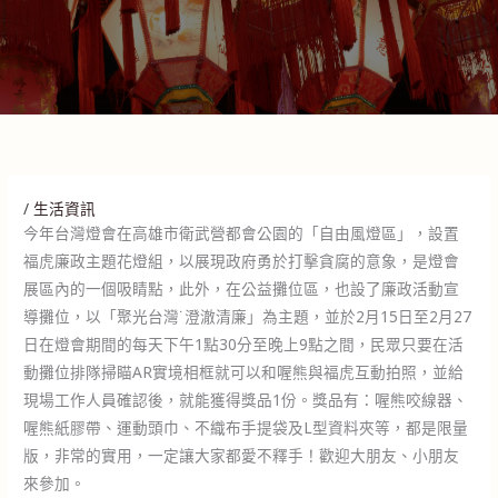
/
生活資訊
今年台灣燈會在高雄市衛武營都會公園的「自由風燈區」，設置
福虎廉政主題花燈組，以展現政府勇於打擊貪腐的意象，是燈會
展區內的一個吸睛點，此外，在公益攤位區，也設了廉政活動宣
導攤位，以「聚光台灣˙澄澈清廉」為主題，並於2月15日至2月27
日在燈會期間的每天下午1點30分至晚上9點之間，民眾只要在活
動攤位排隊掃瞄AR實境相框就可以和喔熊與福虎互動拍照，並給
現場工作人員確認後，就能獲得獎品1份。獎品有：喔熊咬線器、
喔熊紙膠帶、運動頭巾、不織布手提袋及L型資料夾等，都是限量
版，非常的實用，一定讓大家都愛不釋手！歡迎大朋友、小朋友
來參加。