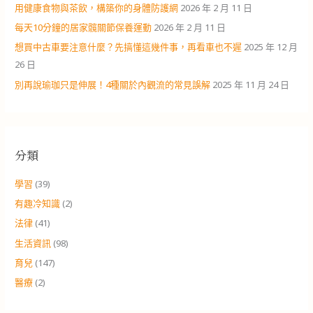
用健康食物與茶飲，構築你的身體防護網
2026 年 2 月 11 日
每天10分鐘的居家髖關節保養運動
2026 年 2 月 11 日
想買中古車要注意什麼？先搞懂這幾件事，再看車也不遲
2025 年 12 月
26 日
別再說瑜珈只是伸展！4種關於內觀流的常見誤解
2025 年 11 月 24 日
分類
學習
(39)
有趣冷知識
(2)
法律
(41)
生活資訊
(98)
育兒
(147)
醫療
(2)