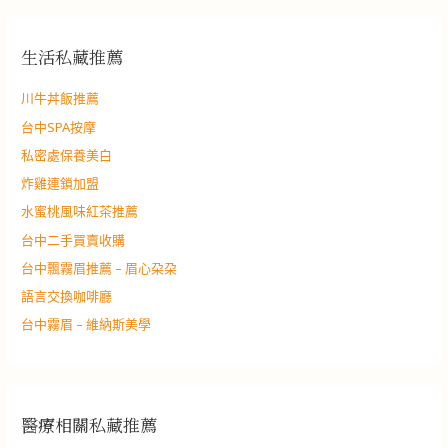
生活私藏推薦
川牛丼飯推薦
台中SPA按摩
私密處保養美白
炸雞連鎖加盟
水蜜桃風味紅茶推薦
台中二手買賣收購
台中飄霧眉推薦 – 眉心朶朶
語言交換咖啡廳
台中霧眉 – 維納斯美學
醫療相關私藏推薦