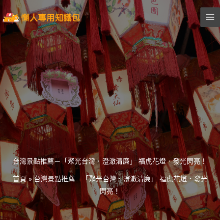
跳
至
主
要
內
容
台灣景點推薦－「聚光台灣．澄澈清廉」 福虎花燈．發光閃亮！
首頁
»
台灣景點推薦－「聚光台灣．澄澈清廉」 福虎花燈．發光
閃亮！