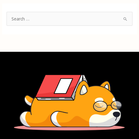
搜
尋
關
鍵
字
: