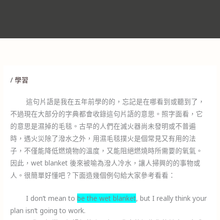
/
學習
這句片語是我在五年前學的的，忘記是在哪看到或聽到了，
不過現在大部分的字典都會收錄這句片語的意思。照字面看，它
的意思是濕掉的毛毯。古早的人們在滅火器尚未發明或不普遍
時，遇火災除了潑水之外，用濕毛毯撲火是個常見又有用的法
子，不僅能降低燃燒物的溫度，又能阻絕燃燒時所需要的氧氣。
因此，wet blanket 後來被喻為潑人冷水，讓人掃興的的事物或
人。很簡單好懂吧？下面造幾個例句給大家參考看看：
I don’t mean to
be the wet blanket
, but I really think your
plan isn’t going to work.