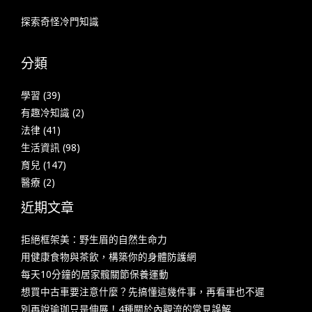
探索奇怪冷門知識
分類
學習
(39)
有趣冷知識
(2)
法律
(41)
生活資訊
(98)
育兒
(147)
醫療
(2)
近期文章
拒絕框架美：野生眉的自然生命力
用健康食物與茶飲，構築你的身體防護網
每天10分鐘的居家髖關節保養運動
想買中古車要注意什麼？先搞懂這幾件事，再看車也不遲
別再說瑜珈只是伸展！4種關於內觀流的常見誤解