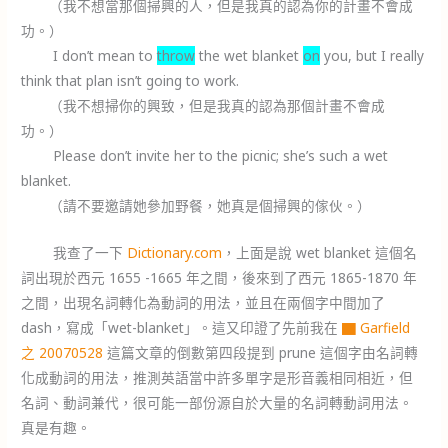
（我不想當那個掃興的人，但是我真的認為你的計畫不會成
功。）
I don’t mean to
throw
the wet blanket
on
you, but I really
think that plan isn’t going to work.
（我不想掃你的興致，但是我真的認為那個計畫不會成
功。）
Please don’t invite her to the picnic; she’s such a wet
blanket.
（請不要邀請她參加野餐，她真是個掃興的傢伙。）
我查了一下
Dictionary.com
，上面是說 wet blanket 這個名
詞出現於西元 1655 -1665 年之間，後來到了西元 1865-1870 年
之間，出現名詞轉化為動詞的用法，並且在兩個字中間加了
dash，寫成「wet-blanket」。這又印證了先前我在
▇ Garfield
之 20070528
這篇文章的倒數第四段提到 prune 這個字由名詞轉
化成動詞的用法，推測英語當中許多單字是形音義相同相近，但
名詞、動詞兼代，很可能一部份源自於大量的名詞轉動詞用法。
真是有趣。