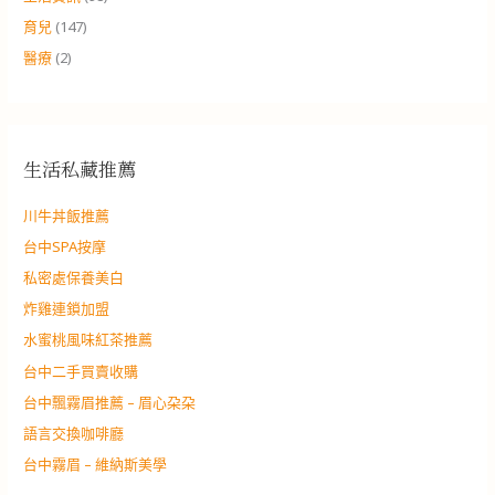
育兒
(147)
醫療
(2)
生活私藏推薦
川牛丼飯推薦
台中SPA按摩
私密處保養美白
炸雞連鎖加盟
水蜜桃風味紅茶推薦
台中二手買賣收購
台中飄霧眉推薦 – 眉心朶朶
語言交換咖啡廳
台中霧眉 – 維納斯美學