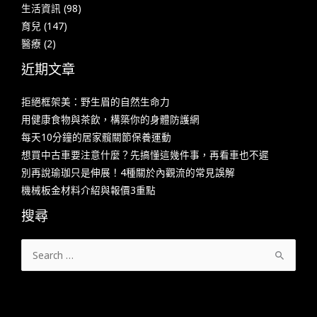
生活資訊
(98)
育兒
(147)
醫療
(2)
近期文章
拒絕框架美：野生眉的自然生命力
用健康食物與茶飲，構築你的身體防護網
每天10分鐘的居家髖關節保養運動
想買中古車要注意什麼？先搞懂這幾件事，再看車也不遲
別再說瑜珈只是伸展！4種關於內觀流的常見誤解
機械板金材料介紹與報價3重點
搜尋
搜
尋
關
鍵