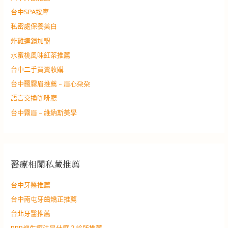
台中SPA按摩
私密處保養美白
炸雞連鎖加盟
水蜜桃風味紅茶推薦
台中二手買賣收購
台中飄霧眉推薦 – 眉心朶朶
語言交換咖啡廳
台中霧眉 – 維納斯美學
醫療相關私藏推薦
台中牙醫推薦
台中南屯牙齒矯正推薦
台北牙醫推薦
PRP增生療法是什麼？診所推薦