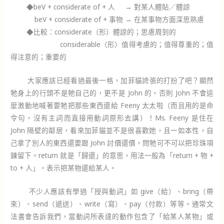
◆beV + considerate of +
人 → 對某人體貼／體諒
beV + considerate of +
事物 → 在某事物方面深思熟慮
◆比較：
considerate（形）
體諒的
；
思慮周到的
considerable（
形
）值得考慮的；值得尊重的
；
值
得注意的
；
重要的
大家應該已經看過最後一格，加菲貓誇張的打扮了吧？顯然
牠身上的行頭不是牠自己的，更不是 John 的，否則 John 不會這
麼激動地喊著要牠把那些東西還給 Feeny 太太啦（而且用的是命
令句，沒有主詞而直接用動詞原形去講）！Ms. Feeny 是住在
John 隔壁的鄰居，看來加菲貓並不是很喜歡她，且一如本性，自
己拿了別人的東西還要跟 John 討價還價，問牠可不可以把珍珠項
鍊留下。return 就是「歸還」的意思，用法一般為「return + 物 +
to + 人」，表示把某物還給某人。
不少人應該有學過「授與動詞」如 give（給）、bring（帶
來）、send（遞送）、write（寫）、pay（付款）等等。通常文
法書會告訴我們，當動詞所表達的動作包含了「給某人某物」或