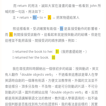
而 return 的用法，誠如大家在漫畫的最後一格看到 John 所
喊的那一句話，用法如下：
主 + return +
物
+ to +
人
→ 把某物還給某人
照這樣看來，受詞確實有兩個，
物
是直接受動作的影響者，
而
人
則間接接受該動作。這看起來就是授與動詞的結構。但是在
這裡並不能把直接、間接受詞的順序調換。例如：
I returned the book to her.
對
（我把書還給她。）
I returned her the book.
錯
我在尋找資料時歸納出一個很初步的結論：授與動詞，英文
有人翻作「double objects verb」，不過看來這應該是華人在學
英語時自創的一個專有術語，方便文法教學用。外國的文法並不
會這樣分，頂多分及物、不及物，或是可分割動詞片語、不可分
割動詞片語。國外的網站出現「double objects verb」者，反而
都是用英語講解華語文法的教材，教外國人學華語用的。姑不論
這個判斷是否能找到有力的佐證資料，我的看法是這樣的：其實