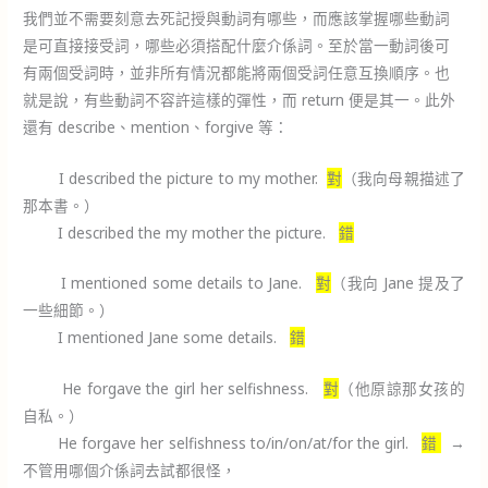
我們並不需要刻意去死記授與動詞有哪些，而應該掌握哪些動詞
是可直接接受詞，哪些必須搭配什麼介係詞。至於當一動詞後可
有兩個受詞時，並非所有情況都能將兩個受詞任意互換順序。也
就是說，有些動詞不容許這樣的彈性，而 return 便是其一。此外
還有 describe、mention、forgive 等：
I described the picture to my mother.
對
（我向母親描述了
那本書。）
I described the my mother the picture.
錯
I mentioned some details to Jane.
對
（我向 Jane 提及了
一些細節。）
I mentioned Jane some details.
錯
He forgave the girl her selfishness.
對
（他原諒那女孩的
自私。）
He forgave her selfishness to/in/on/at/for the girl.
錯
→
不管用哪個介係詞去試都很怪，