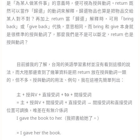
是「為某人做某件事」的意義時，便可視為授與動詞。return 既
然可以當作「歸還」的動詞來解釋，歸還物品也算是把物品交給
某人對不對？再加上 return 當「歸還」解釋時，可用「bring
back」或「give back」代換，意思相同。而 bring 和 give 本身就
是很標準的授與動詞了，那麼我們是不是可以斷定，return 也是
授與動詞？
目前據我的了解，台灣的英語學習素材並沒有看到這樣的說
法，而大陸那邊查到了幾筆資料是把 return 放在授與動詞一類
的，但不多。授與動詞的用法、例句，我在這裡先簡單列出：
主 + 授與V + 直接受詞 +
to
+ 間接受詞
= 主 + 授與V + 間接受詞 + 直接受詞
→ 間接受詞和直接受詞
位置可調換，唯差在
有無
介係詞
I gave the book to her.（我把書給她了。）
= I gave her the book.