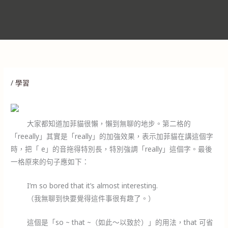
/
學習
大家都知道加菲貓很懶，懶到無聊的地步。第二格的
「reeally」其實是「really」的加強效果，表示加菲貓在講這個字
時，把「 e」的音拖得特別長，特別強調「really」這個字。最後
一格原來的句子應如下：
I’m so bored that it’s almost interesting.
（我無聊到快要覺得這件事很有趣了。）
這個是「so ~ that ~（如此～以致於）」的用法，that 可省