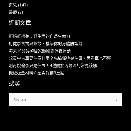
育兒
(147)
醫療
(2)
近期文章
拒絕框架美：野生眉的自然生命力
用健康食物與茶飲，構築你的身體防護網
每天10分鐘的居家髖關節保養運動
想買中古車要注意什麼？先搞懂這幾件事，再看車也不遲
別再說瑜珈只是伸展！4種關於內觀流的常見誤解
機械板金材料介紹與報價3重點
搜尋
搜
尋
關
鍵
字: