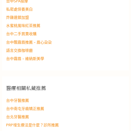
台中SPA按摩
私密處保養美白
炸雞連鎖加盟
水蜜桃風味紅茶推薦
台中二手買賣收購
台中飄霧眉推薦 – 眉心朶朶
語言交換咖啡廳
台中霧眉 – 維納斯美學
醫療相關私藏推薦
台中牙醫推薦
台中南屯牙齒矯正推薦
台北牙醫推薦
PRP增生療法是什麼？診所推薦