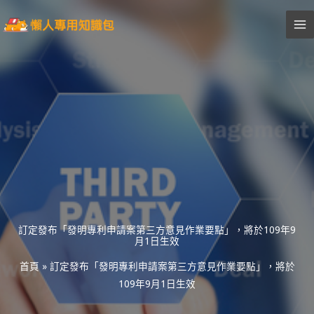
跳
至
主
要
內
容
訂定發布「發明專利申請案第三方意見作業要點」，將於109年9
月1日生效
首頁
»
訂定發布「發明專利申請案第三方意見作業要點」，將於
109年9月1日生效