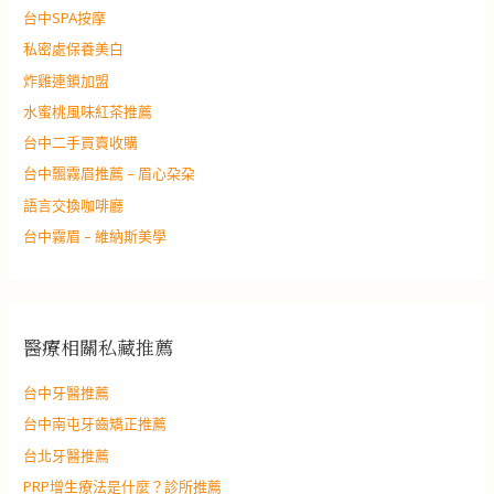
台中SPA按摩
私密處保養美白
炸雞連鎖加盟
水蜜桃風味紅茶推薦
台中二手買賣收購
台中飄霧眉推薦 – 眉心朶朶
語言交換咖啡廳
台中霧眉 – 維納斯美學
醫療相關私藏推薦
台中牙醫推薦
台中南屯牙齒矯正推薦
台北牙醫推薦
PRP增生療法是什麼？診所推薦