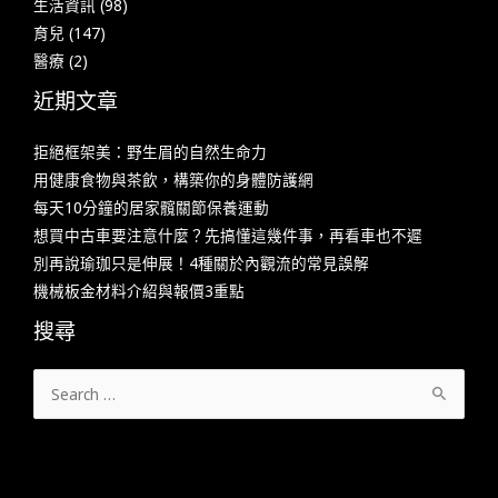
生活資訊
(98)
育兒
(147)
醫療
(2)
近期文章
拒絕框架美：野生眉的自然生命力
用健康食物與茶飲，構築你的身體防護網
每天10分鐘的居家髖關節保養運動
想買中古車要注意什麼？先搞懂這幾件事，再看車也不遲
別再說瑜珈只是伸展！4種關於內觀流的常見誤解
機械板金材料介紹與報價3重點
搜尋
搜
尋
關
鍵