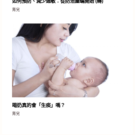
如何預防、減少過敏：從防治塵蟎開始 (轉)
育兒
喝奶真的會「生痰」嗎？
育兒