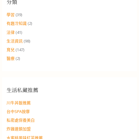
分類
學習
(39)
有趣冷知識
(2)
法律
(41)
生活資訊
(98)
育兒
(147)
醫療
(2)
生活私藏推薦
川牛丼飯推薦
台中SPA按摩
私密處保養美白
炸雞連鎖加盟
水蜜桃風味紅茶推薦