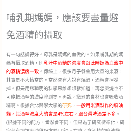
哺乳期媽媽，應該要盡量避
免酒精的攝取
有一句話說得好。母乳是媽媽的血做的。如果哺乳期的媽
媽有攝取酒精，則
乳汁中酒精的濃度會跟此時媽媽血液中
的酒精濃度一致
。傳統上，很多月子餐會用大量的米酒，
其實是不大恰當的。當然會有人說有燒過，酒精會揮發
掉。但是用您聰明的科學思維想想就知道，再怎麼燒也不
可能把酒精的濃度降到零。再說，燉煮的食材也會吸收酒
精啊。根據台北醫學大學的
研究
，
一般用米酒製作的麻油
雞，其酒精濃度大約會是4%左右，跟台灣啤酒差不多
。
(根據不同的配方，當然會不同，但是為了研究標準化，研
究者有把該麻油雞配方給固定)。在吃了含酒精的麻油雞