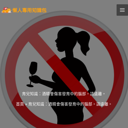
跳
至
主
要
內
容
育兒知識：酒精會傷害發育中的腦部。請遠離。
首頁
»
育兒知識：酒精會傷害發育中的腦部。請遠離。