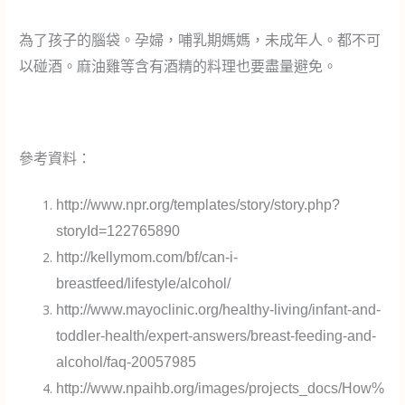
為了孩子的腦袋。孕婦，哺乳期媽媽，未成年人。都不可
以碰酒。麻油雞等含有酒精的料理也要盡量避免。
參考資料：
http://www.npr.org/templates/story/story.php?
storyId=122765890
http://kellymom.com/bf/can-i-
breastfeed/lifestyle/alcohol/
http://www.mayoclinic.org/healthy-living/infant-and-
toddler-health/expert-answers/breast-feeding-and-
alcohol/faq-20057985
http://www.npaihb.org/images/projects_docs/How%