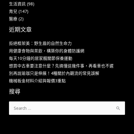
生活資訊
(98)
育兒
(147)
醫療
(2)
近期文章
拒絕框架美：野生眉的自然生命力
用健康食物與茶飲，構築你的身體防護網
每天10分鐘的居家髖關節保養運動
想買中古車要注意什麼？先搞懂這幾件事，再看車也不遲
別再說瑜珈只是伸展！4種關於內觀流的常見誤解
機械板金材料介紹與報價3重點
搜尋
搜
尋
關
鍵