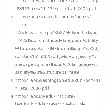
http://isites.harvard.edu/fs/docs/icb.topi
c88963.files/11-13/Kuhl-et-al.-2005.pdf
https://books.google.com.tw/books?
hl=zh-
TW&lr=&id=sfKpsYBGX2MC&oi=fnd&pg
=PA23&dq=childhood+language+ability
++future&ots=rxlNF6Idmn&sig=YiCBXdj
sc7EGcK15Yh8bX7dlt_w&redir_esc=y#v=
onepage&q=childhood%20language%2
0ability%20%20future&f=false
http://ilabs.washington.edu/kuhl/pdf/Ku
hl_etal_2006.pdf
http://ilabs.uw.edu/institute-
faculty/bio/i-labs-patricia-k-kuhl-