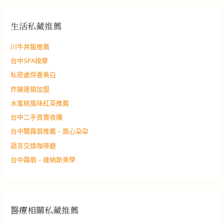
生活私藏推薦
川牛丼飯推薦
台中SPA按摩
私密處保養美白
炸雞連鎖加盟
水蜜桃風味紅茶推薦
台中二手買賣收購
台中飄霧眉推薦 – 眉心朶朶
語言交換咖啡廳
台中霧眉 – 維納斯美學
醫療相關私藏推薦