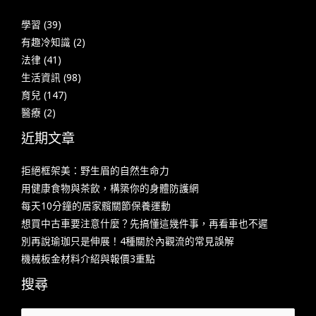
學習
(39)
有趣冷知識
(2)
法律
(41)
生活資訊
(98)
育兒
(147)
醫療
(2)
近期文章
拒絕框架美：野生眉的自然生命力
用健康食物與茶飲，構築你的身體防護網
每天10分鐘的居家髖關節保養運動
想買中古車要注意什麼？先搞懂這幾件事，再看車也不遲
別再說瑜珈只是伸展！4種關於內觀流的常見誤解
機械板金材料介紹與報價3重點
搜尋