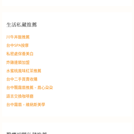
生活私藏推薦
川牛丼飯推薦
台中SPA按摩
私密處保養美白
炸雞連鎖加盟
水蜜桃風味紅茶推薦
台中二手買賣收購
台中飄霧眉推薦 – 眉心朶朶
語言交換咖啡廳
台中霧眉 – 維納斯美學