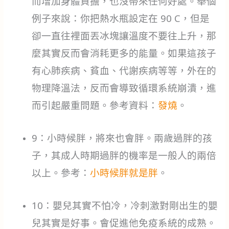
而增加身體負擔，也沒帶來任何好處。舉個
例子來說：你把熱水瓶設定在 90 C，但是
卻一直往裡面丟冰塊讓溫度不要往上升，那
麼其實反而會消耗更多的能量。如果這孩子
有心肺疾病、貧血、代謝疾病等等，外在的
物理降溫法，反而會導致循環系統崩潰，進
而引起嚴重問題。參考資料：
發燒
。
9：小時候胖，將來也會胖。兩歲過胖的孩
子，其成人時期過胖的機率是一般人的兩倍
以上。參考：
小時候胖就是胖
。
10：嬰兒其實不怕冷，冷刺激對剛出生的嬰
兒其實是好事。會促進他免疫系統的成熟。