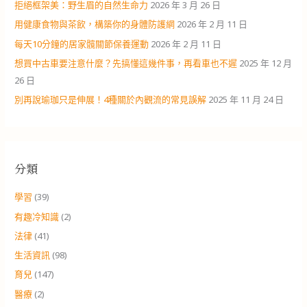
拒絕框架美：野生眉的自然生命力
2026 年 3 月 26 日
用健康食物與茶飲，構築你的身體防護網
2026 年 2 月 11 日
每天10分鐘的居家髖關節保養運動
2026 年 2 月 11 日
想買中古車要注意什麼？先搞懂這幾件事，再看車也不遲
2025 年 12 月
26 日
別再說瑜珈只是伸展！4種關於內觀流的常見誤解
2025 年 11 月 24 日
分類
學習
(39)
有趣冷知識
(2)
法律
(41)
生活資訊
(98)
育兒
(147)
醫療
(2)