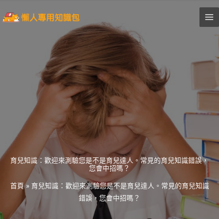
跳
至
主
要
內
容
育兒知識：歡迎來測驗您是不是育兒達人。常見的育兒知識錯誤，
您會中招嗎？
首頁
»
育兒知識：歡迎來測驗您是不是育兒達人。常見的育兒知識
錯誤，您會中招嗎？