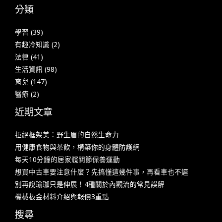
分類
學習
(39)
有趣冷知識
(2)
法律
(41)
生活資訊
(98)
育兒
(147)
醫療
(2)
近期文章
拒絕框架美：野生眉的自然生命力
用健康食物與茶飲，構築你的身體防護網
每天10分鐘的居家髖關節保養運動
想買中古車要注意什麼？先搞懂這幾件事，再看車也不遲
別再說瑜珈只是伸展！4種關於內觀流的常見誤解
機械板金材料介紹與報價3重點
搜尋