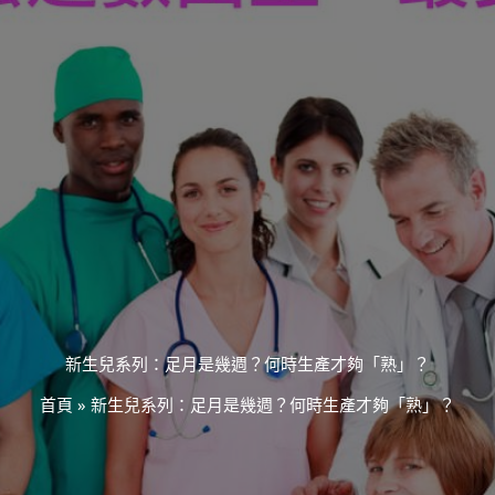
新生兒系列：足月是幾週？何時生產才夠「熟」？
首頁
»
新生兒系列：足月是幾週？何時生產才夠「熟」？