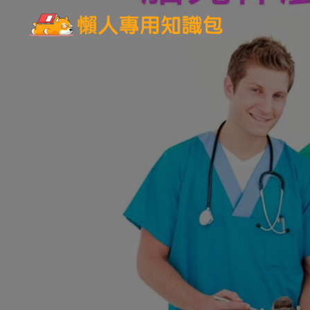
跳
至
主
要
內
容