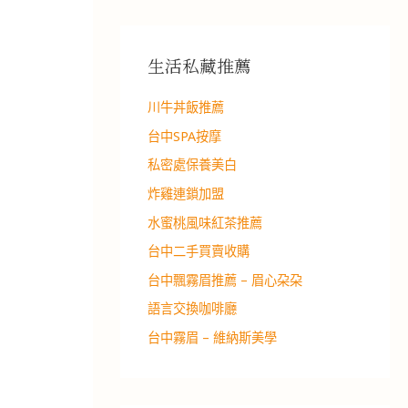
生活私藏推薦
川牛丼飯推薦
台中SPA按摩
私密處保養美白
炸雞連鎖加盟
水蜜桃風味紅茶推薦
台中二手買賣收購
台中飄霧眉推薦 – 眉心朶朶
語言交換咖啡廳
台中霧眉 – 維納斯美學