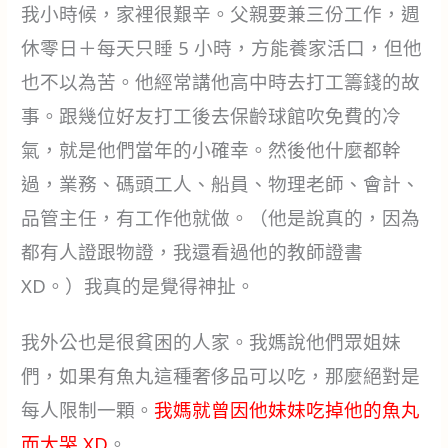
我小時候，家裡很艱辛。父親要兼三份工作，週
休零日＋每天只睡 5 小時，方能養家活口，但他
也不以為苦。他經常講他高中時去打工籌錢的故
事。跟幾位好友打工後去保齡球館吹免費的冷
氣，就是他們當年的小確幸。然後他什麼都幹
過，業務、碼頭工人、船員、物理老師、會計、
品管主任，有工作他就做。（他是說真的，因為
都有人證跟物證，我還看過他的教師證書
XD。）我真的是覺得神扯。
我外公也是很貧困的人家。我媽說他們眾姐妹
們，如果有魚丸這種奢侈品可以吃，那麼絕對是
每人限制一顆。
我媽就曾因他妹妹吃掉他的魚丸
而大哭 XD
。