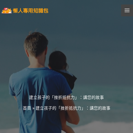
跳
至
主
要
內
容
建立孩子的「挫折抵抗力」：講您的故事
首頁
»
建立孩子的「挫折抵抗力」：講您的故事