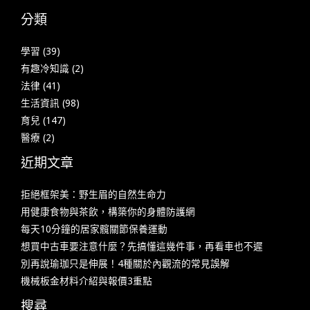
分類
學習
(39)
有趣冷知識
(2)
法律
(41)
生活資訊
(98)
育兒
(147)
醫療
(2)
近期文章
拒絕框架美：野生眉的自然生命力
用健康食物與茶飲，構築你的身體防護網
每天10分鐘的居家髖關節保養運動
想買中古車要注意什麼？先搞懂這幾件事，再看車也不遲
別再說瑜珈只是伸展！4種關於內觀流的常見誤解
機械板金材料介紹與報價3重點
搜尋