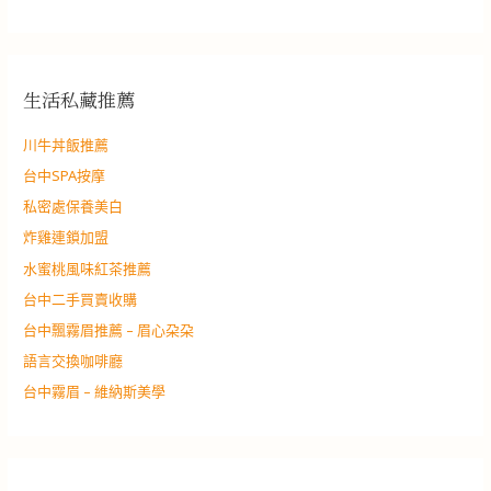
生活私藏推薦
川牛丼飯推薦
台中SPA按摩
私密處保養美白
炸雞連鎖加盟
水蜜桃風味紅茶推薦
台中二手買賣收購
台中飄霧眉推薦 – 眉心朶朶
語言交換咖啡廳
台中霧眉 – 維納斯美學