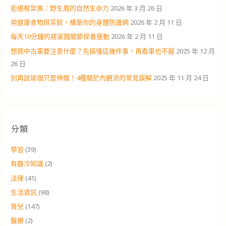
拒絕框架美：野生眉的自然生命力
2026 年 3 月 26 日
用健康食物與茶飲，構築你的身體防護網
2026 年 2 月 11 日
每天10分鐘的居家髖關節保養運動
2026 年 2 月 11 日
想買中古車要注意什麼？先搞懂這幾件事，再看車也不遲
2025 年 12 月
26 日
別再說瑜珈只是伸展！4種關於內觀流的常見誤解
2025 年 11 月 24 日
分類
學習
(39)
有趣冷知識
(2)
法律
(41)
生活資訊
(98)
育兒
(147)
醫療
(2)